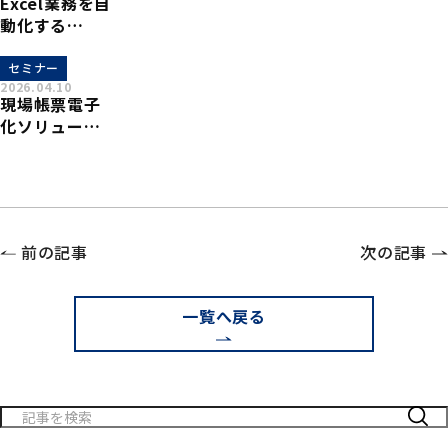
Excel業務を自
動化する
「xoBlos(ゾブ
ロス)」概要説
セミナー
2026.04.10
明セミナーを
現場帳票電子
開催致しま
化ソリュー
す。
ション「XC-
Gate」 ×
Excel自動化
ツール
「xoBlos」連
前の記事
次の記事
携セミナーを
開催致しま
す。
一覧へ戻る
検
索: