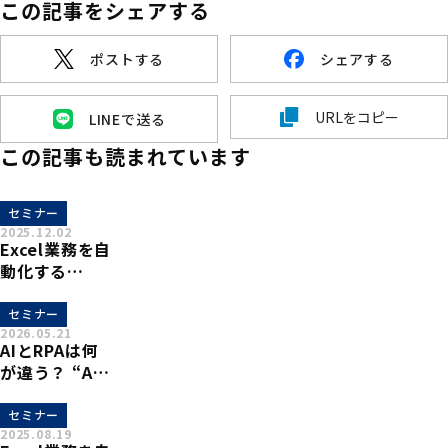
この記事をシェアする
ポストする
シェアする
URLをコピー
LINEで送る
この記事も読まれています
セミナー
2025.12.02
Excel業務を自
動化する
「xoBlos(ゾブ
ロス)」概要説
セミナー
2026.05.21
明セミナーを
AIとRPAは何
開催致しま
が違う？ “AI
す。
時代のRPA・
xoBlos活用術
セミナー
2025.08.19
セミナー”