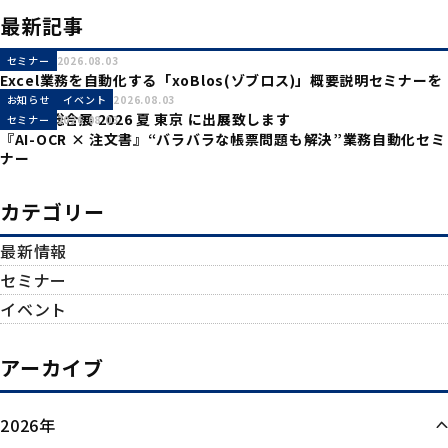
最新記事
セミナー
2026.08.03
Excel業務を自動化する「xoBlos(ゾブロス)」概要説明セミナーを
開催致します。
お知らせ
イベント
2026.08.03
産業DX総合展 2026 夏 東京 に出展致します
セミナー
2026.08.03
『AI-OCR × 注文書』“バラバラな帳票問題も解決”業務自動化セミ
ナー
カテゴリー
最新情報
セミナー
イベント
アーカイブ
2026年