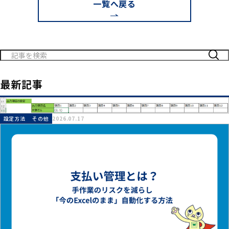
一覧へ戻る
検
索:
最新記事
設定方法
その他
2026.07.17
～オフセット方式～ セル参照を行番号、列番号で指定！