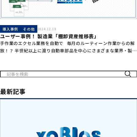
導入事例
その他
2024.12.18
ユーザー事例！ 製造業「棚卸資産推移表」
手作業のエクセル業務を自動で 毎月のルーティーン作業からの解
放！？ 半世紀以上に渡り自動車部品を中心にさまざまな業界・製品
の部品加工を手掛けている同社では、BPRの前段としてExcelの業
務改善に取り組まれ […]
検
索:
最新記事