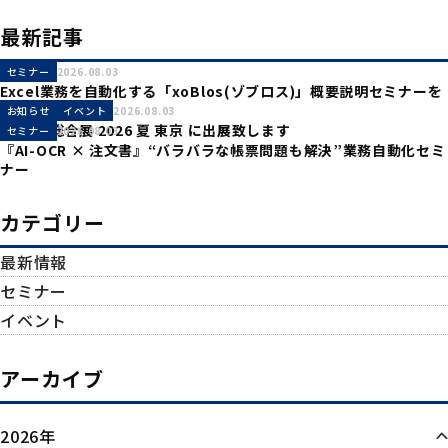
索:
最新記事
セミナー
2026.08.03
Excel業務を自動化する「xoBlos(ゾブロス)」概要説明セミナーを
開催致します。
お知らせ
イベント
2026.08.03
産業DX総合展 2026 夏 東京 に出展致します
セミナー
2026.08.03
『AI-OCR × 注文書』“バラバラな帳票問題も解決”業務自動化セミ
ナー
カテゴリー
最新情報
セミナー
イベント
アーカイブ
2026年