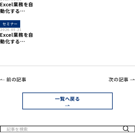
Excel自動化
Excel業務を自
ツール
動化する
「xoBlos」連
「xoBlos(ゾブ
携セミナーを
ロス)」概要説
セミナー
開催致しま
2026.05.21
明セミナーを
す。
Excel業務を自
開催致しま
動化する
す。
「xoBlos(ゾブ
ロス)」概要説
明セミナーを
開催致しま
す。
前の記事
次の記事
一覧へ戻る
検