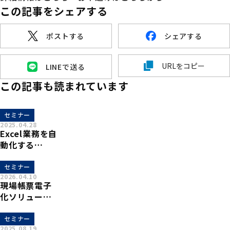
この記事をシェアする
ポストする
シェアする
URLをコピー
LINEで送る
この記事も読まれています
セミナー
2025.04.28
Excel業務を自
動化する
「xoBlos(ゾブ
ロス)」概要説
セミナー
2026.04.10
明セミナーを
現場帳票電子
開催致しま
化ソリュー
す。
ション「XC-
Gate」 ×
セミナー
2025.08.19