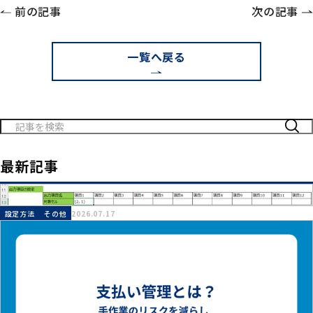
前の記事
次の記事
一覧へ戻る
検
索:
最新記事
設定方法
その他
2026.07.17
～オフセット方式～ セル参照を行番号、列番号で指定！