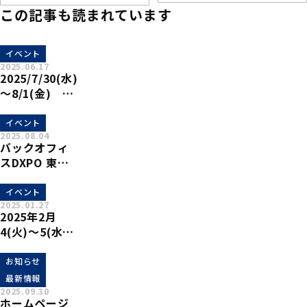
この記事も読まれています
イベント
2025.06.17
2025/7/30(水)
～8/1(金) 産
業DX総合展
2025夏 に出展
イベント
2025.08.04
致します。
バックオフィ
スDXPO 東京
25 夏 に出展致
します。
イベント
2025.01.27
2025年2月
4(火)～5(水)
リコージャパ
ン株式会社主
お知らせ
催のRICOH
最新情報
Value
2025.09.30
ホームページ
Presentatio