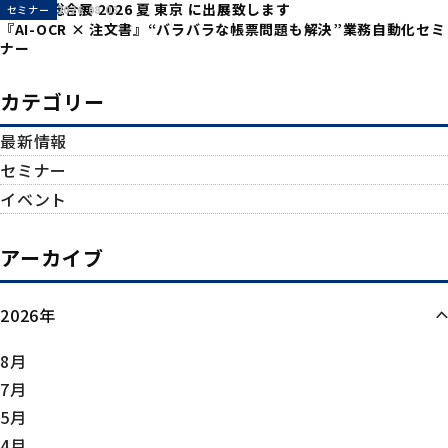
産業DX総合展 2026 夏 東京 に出展致します
セミナー
2026.08.03
『AI-OCR × 注文書』“バラバラな帳票問題も解決”業務自動化セミ
ナー
カテゴリー
最新情報
セミナー
イベント
アーカイブ
2026年
8月
7月
5月
4月