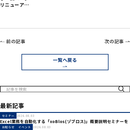
リニューアル
n in
のお知らせ
KANAGAWAに
出展します。
前の記事
次の記事
一覧へ戻る
検
索:
最新記事
セミナー
2026.08.03
Excel業務を自動化する「xoBlos(ゾブロス)」概要説明セミナーを
開催致します。
お知らせ
イベント
2026.08.03