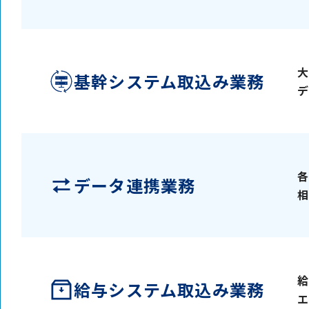
大
基幹システム取込み業務
デ
各
データ連携業務
相
給
給与システム取込み業務
エ