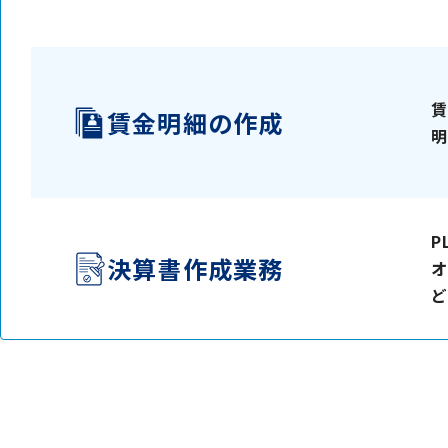
賃
賃金明細の作成
明
P
決算書作成業務
オ
ど
人事・総務部門
その他の部門
勤怠管理や人事帳票の作成など、人事・総務部門に
経営企画・品質管理・設計部門などにおける高度な