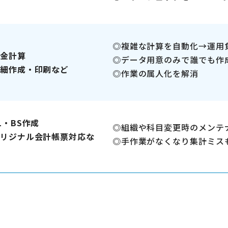
複雑な計算を自動化→運用
金計算
データ用意のみで誰でも作
細作成・印刷など
作業の属人化を解消
L・BS作成
組織や科目変更時のメンテ
リジナル会計帳票対応な
手作業がなくなり集計ミス
おける煩雑なExcel®業務を自動化。
Excel®活用業務にも柔軟に対応。