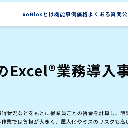
xoBlosとは
機能
事例
価格
よくある質問
公
-のExcel®業務導入
取得状況などをもとに従業員ごとの賃金を計算し、明
手作業では負担が大きく、属人化やミスのリスクも高