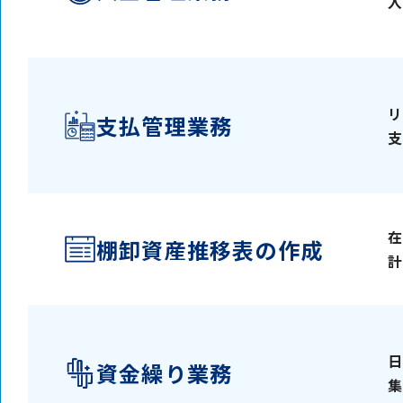
入
リ
支払管理業務
支
在
棚卸資産推移表の作成
計
日
資金繰り業務
集