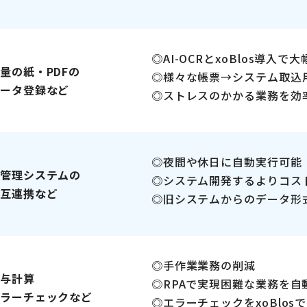
AI-OCRとxoBlos導入で
量の紙・PDFの
様々な帳票→システム取込
ータ登録など
ストレスのかかる業務を効
夜間や休日に自動実行可能
管理システムの
システム開発するよりコス
互連携など
旧システムからのデータ形
手作業業務の削減
与計算
RPAで実現困難な業務を自
ラーチェックなど
エラーチェックをxoBlos