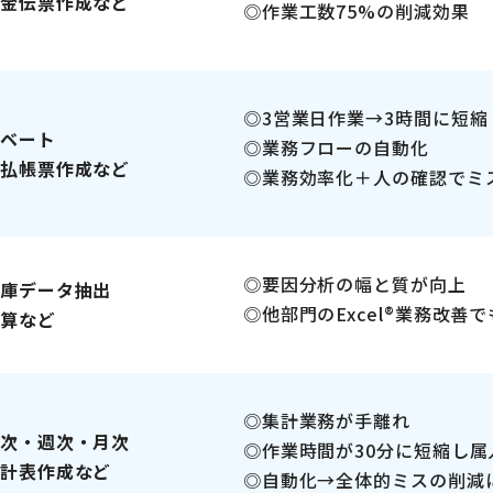
金伝票作成など
作業工数75%の削減効果
3営業日作業→3時間に短縮
ベート
業務フローの自動化
払帳票作成など
業務効率化＋人の確認でミ
要因分析の幅と質が向上
庫データ抽出
他部門のExcel®業務改善
算など
集計業務が手離れ
次・週次・月次
作業時間が30分に短縮し属
計表作成など
自動化→全体的ミスの削減