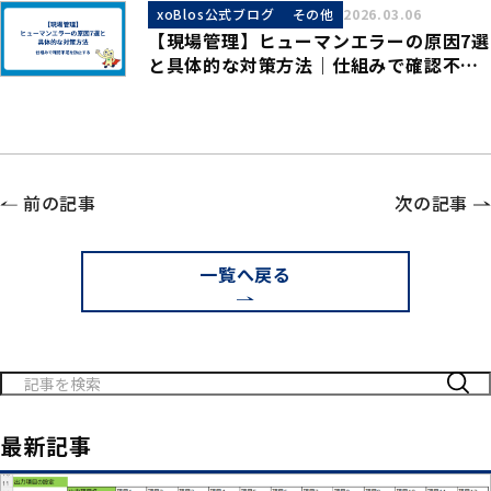
xoBlos公式ブログ
その他
2026.03.06
【現場管理】ヒューマンエラーの原因7選
と具体的な対策方法｜仕組みで確認不足
を防止する
前の記事
次の記事
一覧へ戻る
検
索:
最新記事